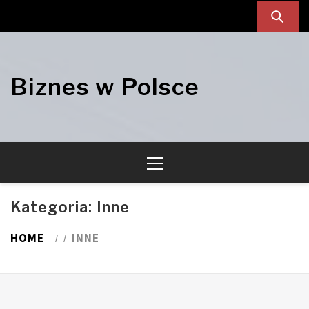
Skip
Skip
to
to
navigation
content
Biznes w Polsce
Primary
Menu
Kategoria:
Inne
HOME
INNE