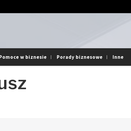
Pomoce w biznesie
Porady biznesowe
Inne
usz