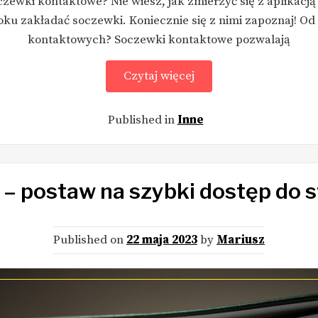
zewki kontaktowe? Nie wiesz, jak zmierzyć się z aplikacją
roku zakładać soczewki. Koniecznie się z nimi zapoznaj! O
kontaktowych? Soczewki kontaktowe pozwalają
Czytaj więcej
Published in
Inne
 – postaw na szybki dostęp do s
Published on
22 maja 2023
by
Mariusz