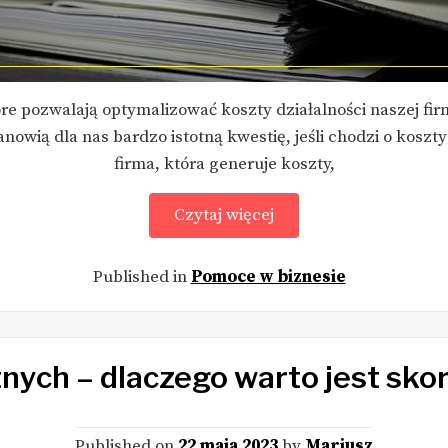
e pozwalają optymalizować koszty działalności naszej firm
nowią dla nas bardzo istotną kwestię, jeśli chodzi o koszt
firma, która generuje koszty,
Czytaj więcej
Published in
Pomoce w biznesie
nych – dlaczego warto jest skor
Published on
22 maja 2023
by
Mariusz