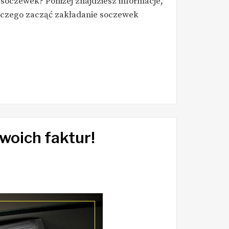
 soczewek? Poniżej znajdziesz informacje,
d czego zacząć zakładanie soczewek
woich faktur!