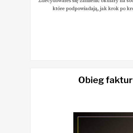
Zdecydowałeś się zamienić okulary na soc
które podpowiadają, jak krok po k
Obieg faktur