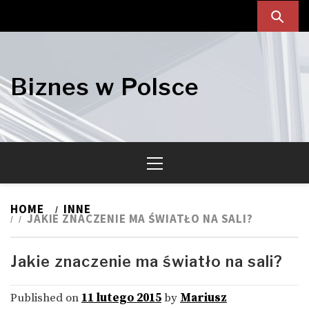
Skip
Skip
to
to
navigation
content
Biznes w Polsce
Primary
Menu
HOME
INNE
JAKIE ZNACZENIE MA ŚWIATŁO NA SALI?
Jakie znaczenie ma światło na sali?
Published on
11 lutego 2015
by
Mariusz