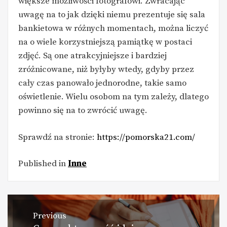
większe możliwości fotografowi. Zwracając
uwagę na to jak dzięki niemu prezentuje się sala
bankietowa w różnych momentach, można liczyć
na o wiele korzystniejszą pamiątkę w postaci
zdjęć. Są one atrakcyjniejsze i bardziej
zróżnicowane, niż byłyby wtedy, gdyby przez
cały czas panowało jednorodne, takie samo
oświetlenie. Wielu osobom na tym zależy, dlatego
powinno się na to zwrócić uwagę.
Sprawdź na stronie:
https://pomorska21.com/
Published in
Inne
Nawigacja
Previous