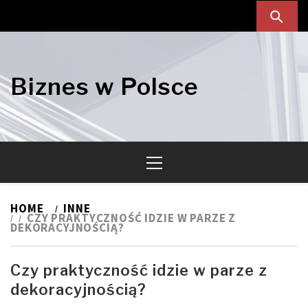
Skip
Skip
to
to
navigation
content
Biznes w Polsce
Primary
Menu
HOME
INNE
CZY PRAKTYCZNOŚĆ IDZIE W PARZE Z
DEKORACYJNOŚCIĄ?
Czy praktyczność idzie w parze z
dekoracyjnością?