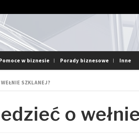
Pomoce w biznesie
Porady biznesowe
Inne
 WEŁNIE SZKLANEJ?
edzieć o wełnie