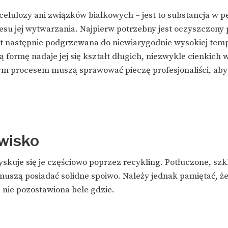
elulozy ani związków białkowych – jest to substancja w pe
u jej wytwarzania. Najpierw potrzebny jest oczyszczony p
t następnie podgrzewana do niewiarygodnie wysokiej temp
 formę nadaje jej się kształt długich, niezwykle cienkich 
ym procesem muszą sprawować pieczę profesjonaliści, aby u
wisko
zyskuje się je częściowo poprzez recykling. Potłuczone, sz
muszą posiadać solidne spoiwo. Należy jednak pamiętać, 
 nie pozostawiona bele gdzie.