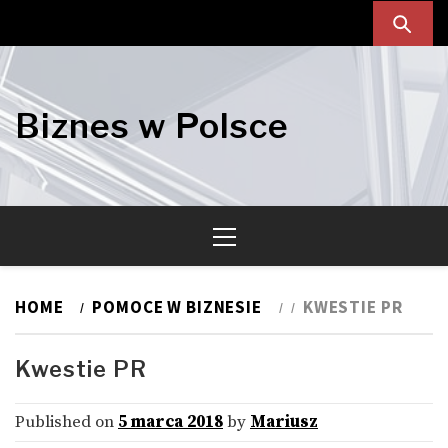
Skip
Skip
to
to
navigation
content
Biznes w Polsce
Primary
Menu
HOME
POMOCE W BIZNESIE
KWESTIE PR
Kwestie PR
Published on
5 marca 2018
by
Mariusz