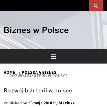
Skip
Skip
to
to
navigation
content
Biznes w Polsce
Primary
Menu
HOME
POLSKA A BIZNES
ROZWÓJ BIŻUTERII W POLSCE
Rozwój biżuterii w polsce
Published on
25 maja 2018
by
Mariusz