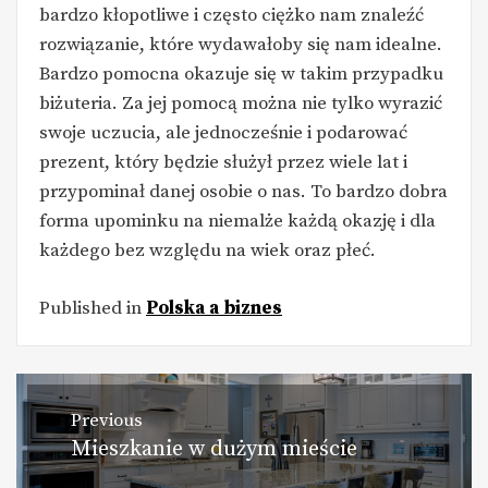
bardzo kłopotliwe i często ciężko nam znaleźć
rozwiązanie, które wydawałoby się nam idealne.
Bardzo pomocna okazuje się w takim przypadku
biżuteria. Za jej pomocą można nie tylko wyrazić
swoje uczucia, ale jednocześnie i podarować
prezent, który będzie służył przez wiele lat i
przypominał danej osobie o nas. To bardzo dobra
forma upominku na niemalże każdą okazję i dla
każdego bez względu na wiek oraz płeć.
Published in
Polska a biznes
Nawigacja
Previous
Mieszkanie w dużym mieście
Previous
wpisu
post: