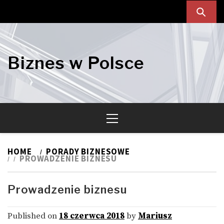
Skip
Skip
to
to
navigation
content
Biznes w Polsce
Primary
Menu
HOME
PORADY BIZNESOWE
PROWADZENIE BIZNESU
Prowadzenie biznesu
Published on
18 czerwca 2018
by
Mariusz