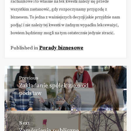
rachunkowe i to właśnie na tek kwestii należy się przede
wszystkim zastanowić, gdy rozpoczynamy przygodę z
biznesem. To jedna z ważniejszych decyzji jakie przyjdzie nam
podjąć i nie należy tej kwestii w żadnym wypadku lekceważyć,
bowiem będziemy mogli na tym ostatecznie jedynie stracić.
Published in
Porady biznesowe
Nawigacja
Previous
Zakładanie spółek z.o.o od
Previous
wpisu
podstaw
post:
Next
Zamówienia publiczne.