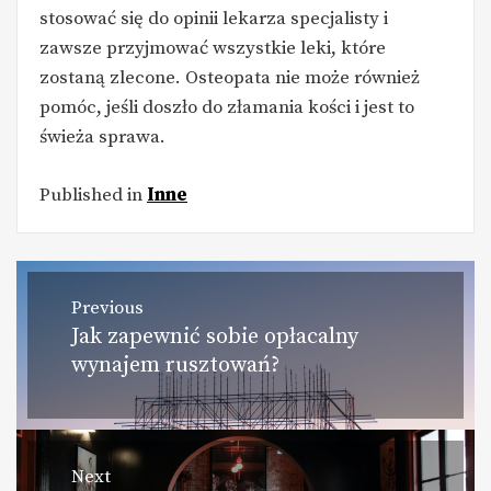
stosować się do opinii lekarza specjalisty i
zawsze przyjmować wszystkie leki, które
zostaną zlecone. Osteopata nie może również
pomóc, jeśli doszło do złamania kości i jest to
świeża sprawa.
Published in
Inne
Nawigacja
Previous
Jak zapewnić sobie opłacalny
Previous
wpisu
wynajem rusztowań?
post:
Next