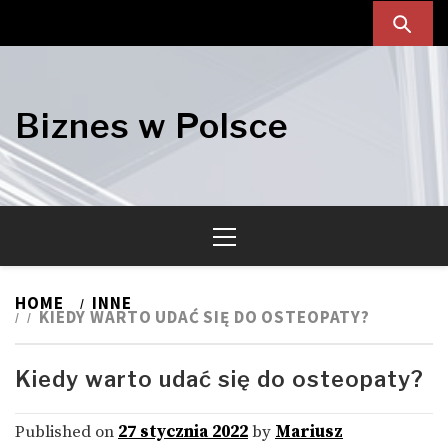
Skip
Skip
to
to
navigation
content
Biznes w Polsce
Primary
Menu
HOME
INNE
KIEDY WARTO UDAĆ SIĘ DO OSTEOPATY?
Kiedy warto udać się do osteopaty?
Published on
27 stycznia 2022
by
Mariusz