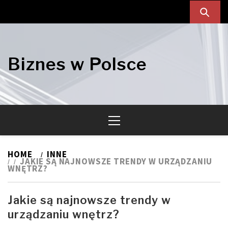
Skip
Skip
to
to
navigation
content
Biznes w Polsce
Primary
Menu
HOME
INNE
JAKIE SĄ NAJNOWSZE TRENDY W URZĄDZANIU
WNĘTRZ?
Jakie są najnowsze trendy w
urządzaniu wnętrz?