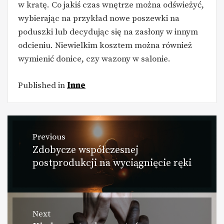
w kratę. Co jakiś czas wnętrze można odświeżyć,
wybierając na przykład nowe poszewki na
poduszki lub decydując się na zasłony w innym
odcieniu. Niewielkim kosztem można również
wymienić donice, czy wazony w salonie.
Published in
Inne
Nawigacja
Previous
Zdobycze współczesnej
Previous
wpisu
postprodukcji na wyciągnięcie ręki
post:
Next