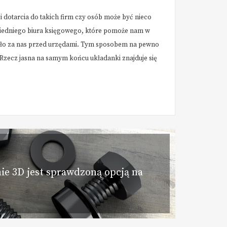
 dotarcia do takich firm czy osób może być nieco
owiedniego biura księgowego, które pomoże nam w
czało za nas przed urzędami. Tym sposobem na pewno
Rzecz jasna na samym końcu układanki znajduje się
ie 3D jest sprawdzoną opcją na