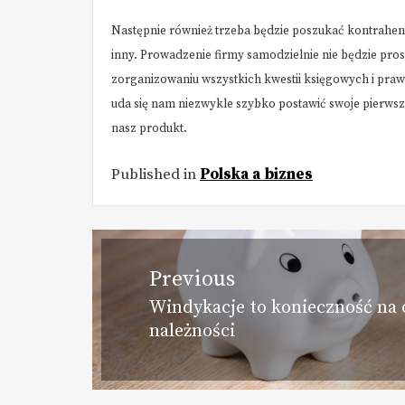
Następnie również trzeba będzie poszukać kontrahent
inny. Prowadzenie firmy samodzielnie nie będzie pro
zorganizowaniu wszystkich kwestii księgowych i praw
uda się nam niezwykle szybko postawić swoje pierwsz
nasz produkt.
Published in
Polska a biznes
Nawigacja
Previous
wpisu
Windykacje to konieczność na 
Previous
należności
post: