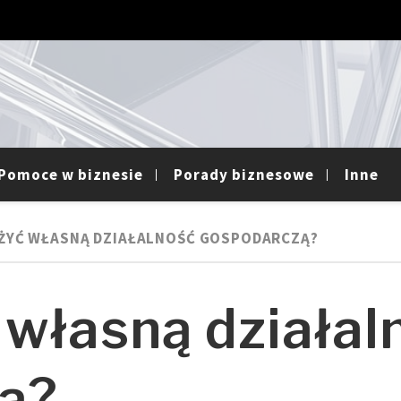
Pomoce w biznesie
Porady biznesowe
Inne
ŻYĆ WŁASNĄ DZIAŁALNOŚĆ GOSPODARCZĄ?
 własną działal
ą?