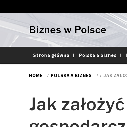
Skip
Skip
to
to
navigation
content
Biznes w Polsce
Strona główna
Polska a biznes
HOME
POLSKA A BIZNES
JAK ZAŁO
Jak założyć
gospodarcz