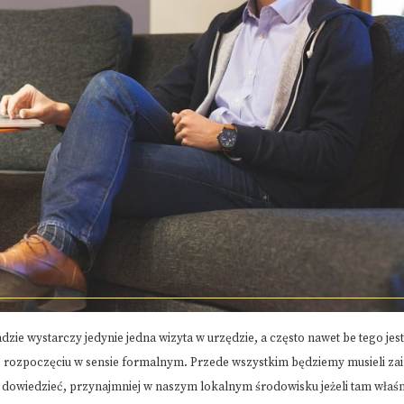
zie wystarczy jedynie jedna wizyta w urzędzie, a często nawet be tego jes
o rozpoczęciu w sensie formalnym. Przede wszystkim będziemy musieli za
ię dowiedzieć, przynajmniej w naszym lokalnym środowisku jeżeli tam wła