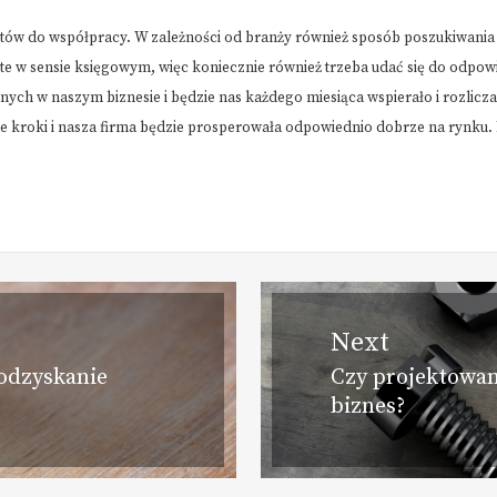
ów do współpracy. W zależności od branży również sposób poszukiwania i
ste w sensie księgowym, więc koniecznie również trzeba udać się do odp
nych w naszym biznesie i będzie nas każdego miesiąca wspierało i rozli
e kroki i nasza firma będzie prosperowała odpowiednio dobrze na rynku. 
Next
odzyskanie
Czy projektowan
Next
biznes?
post: