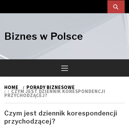
Skip
Skip
to
to
navigation
content
Biznes w Polsce
Primary
Menu
HOME
PORADY BIZNESOWE
CZYM JEST DZIENNIK KORESPONDENCJI
PRZYCHODZĄCEJ?
Czym jest dziennik korespondencji
przychodzącej?