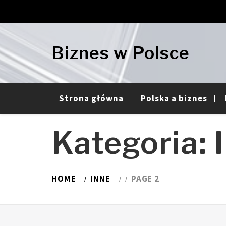
Skip
Skip
to
to
navigation
content
Biznes w Polsce
Strona główna
Polska a biznes
Kategoria:
HOME
INNE
PAGE 2