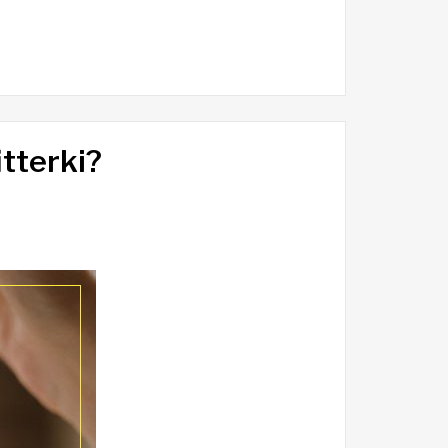
itterki?