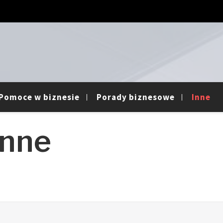
Pomoce w biznesie
Porady biznesowe
Inne
Inne