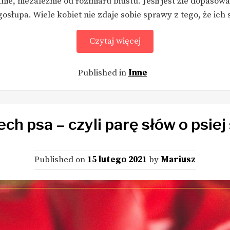
ie, niezależnie od rozmiaru biustu. Jeśli jest źle dopasow
słupa. Wiele kobiet nie zdaje sobie sprawy z tego, że ich s
Czytaj więcej
Published in
Inne
ch psa – czyli parę słów o psiej
Published on
15 lutego 2021
by
Mariusz