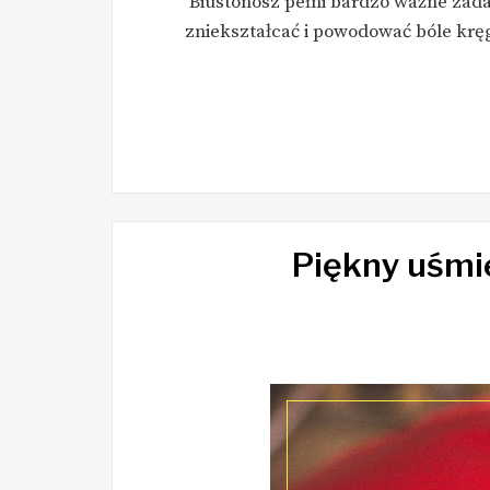
Biustonosz pełni bardzo ważne zadan
zniekształcać i powodować bóle kręgo
Piękny uśmie