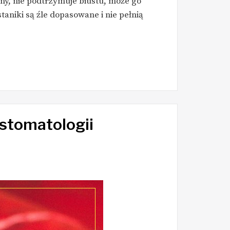
any, nie podtrzymuje biustu, może go
taniki są źle dopasowane i nie pełnią
 stomatologii